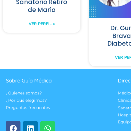
Sanatorio Retiro
de Maria
VER PERFIL »
Dr. Gu
Brava
Diabet
VER PER
Sobre Guía Médica
Direc
¿Quienes somos?
Médic
¿Por qué elegirnos?
Clínic
Preguntas frecuentes
Sanat
Hospit
Equip