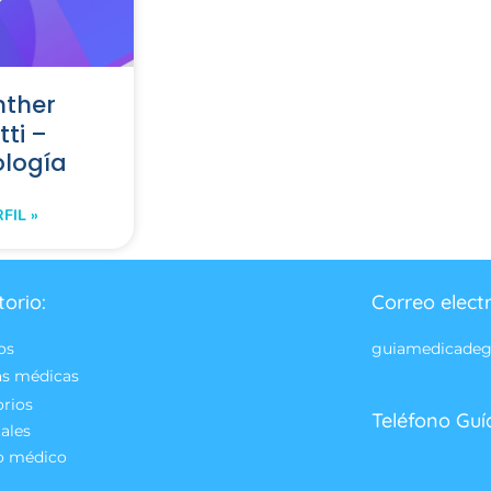
nther
tti –
ología
FIL »
torio:
Correo elect
os
guiamedicade
as médicas
orios
Teléfono Guí
ales
o médico