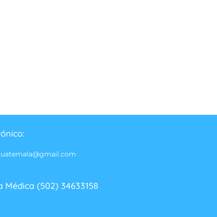
rónico:
guatemala@gmail.com
a Médica (502) 34633158