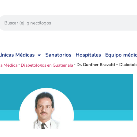
línicas Médicas
Sanatorios
Hospitales
Equipo médi
-
-
Dr. Gunther Bravatti – Diabetol
ia Médica
Diabetologos en Guatemala