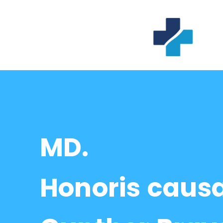
MD.
Honoris caus