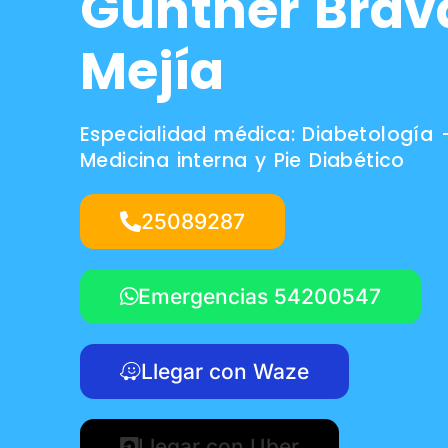
Gunther Brava
Mejía
Especialidad médica: Diabetología 
Medicina interna y Pie Diabético
25089287
Emergencias 54200547
Llegar con Waze
Llegar con Uber