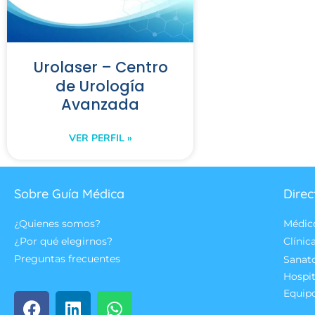
Urolaser – Centro
de Urología
Avanzada
VER PERFIL »
Sobre Guía Médica
Direc
¿Quienes somos?
Médic
¿Por qué elegirnos?
Clínic
Preguntas frecuentes
Sanat
Hospit
Equip