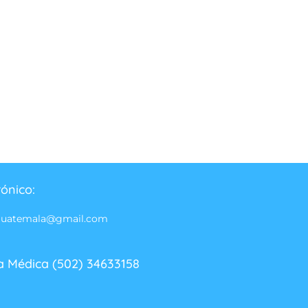
rónico:
guatemala@gmail.com
a Médica (502) 34633158