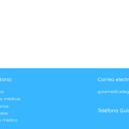
torio:
Correo elect
os
guiamedicade
as médicas
orios
Teléfono Guí
ales
o médico