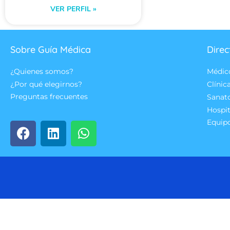
VER PERFIL »
Sobre Guía Médica
Direc
¿Quienes somos?
Médic
¿Por qué elegirnos?
Clínic
Preguntas frecuentes
Sanat
Hospit
Equip