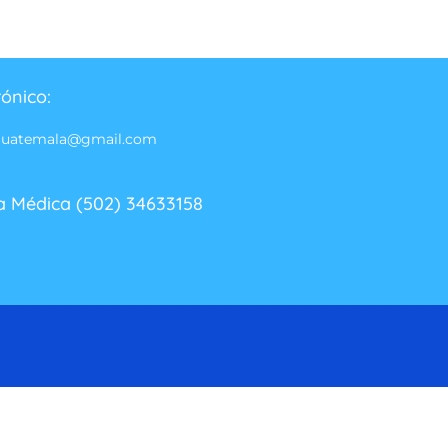
rónico:
guatemala@gmail.com
a Médica (502) 34633158