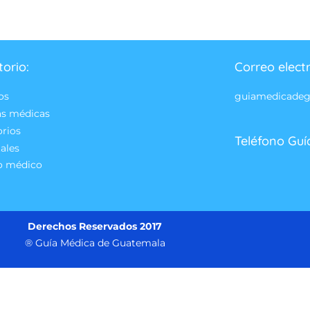
torio:
Correo elect
os
guiamedicade
as médicas
orios
Teléfono Guí
ales
o médico
Derechos Reservados 2017
® Guía Médica de Guatemala