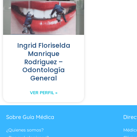
Ingrid Floriselda
Manrique
Rodriguez –
Odontología
General
VER PERFIL »
Sobre Guía Médica
Direc
¿Quienes somos?
Médic