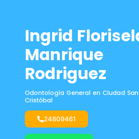
Ingrid Florise
Manrique
Rodriguez
Odontología General en CIudad San
Cristóbal
24809461