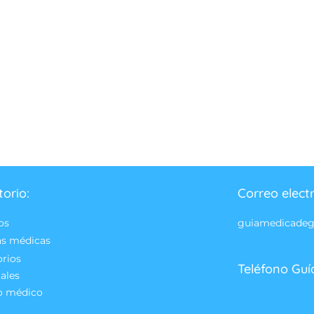
torio:
Correo elect
os
guiamedicade
as médicas
orios
Teléfono Guí
ales
o médico