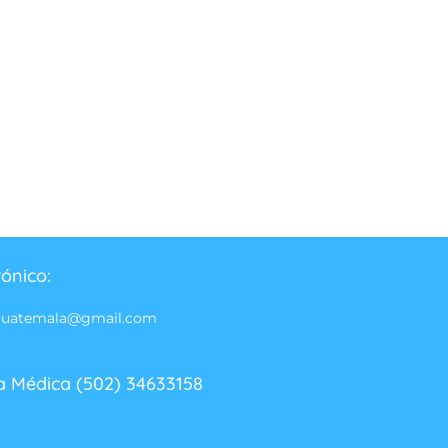
rónico:
guatemala@gmail.com
a Médica (502) 34633158