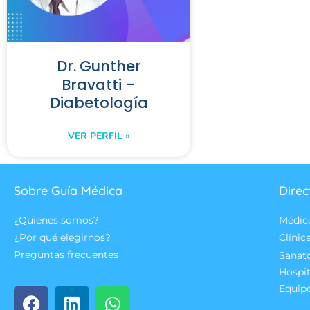
Dr. Gunther
Bravatti –
Diabetología
VER PERFIL »
Sobre Guía Médica
Direc
¿Quienes somos?
Médic
¿Por qué elegirnos?
Clínic
Preguntas frecuentes
Sanat
Hospit
Equip