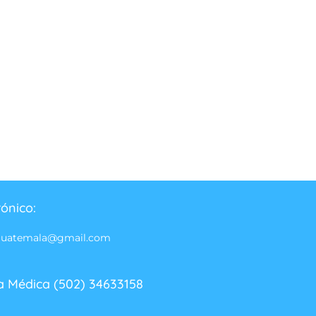
rónico:
guatemala@gmail.com
a Médica (502) 34633158