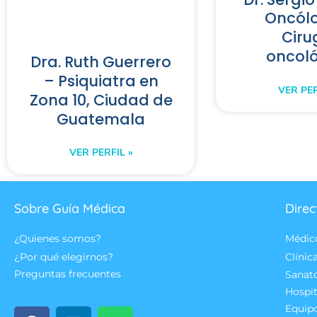
Oncól
Ciru
oncol
Dra. Ruth Guerrero
– Psiquiatra en
VER PER
Zona 10, Ciudad de
Guatemala
VER PERFIL »
Sobre Guía Médica
Direc
¿Quienes somos?
Médic
¿Por qué elegirnos?
Clínic
Preguntas frecuentes
Sanat
Hospit
Equip