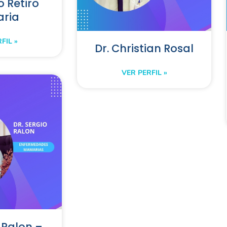
o Retiro
aria
FIL »
Dr. Christian Rosal
VER PERFIL »
 Ralon –