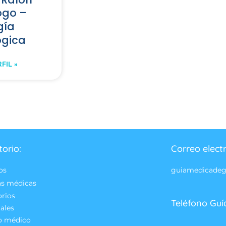
ogo –
gía
ógica
FIL »
torio:
Correo elect
os
guiamedicade
as médicas
orios
Teléfono Guí
ales
o médico