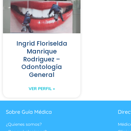
Ingrid Floriselda
Manrique
Rodriguez –
Odontología
General
VER PERFIL »
Sobre Guía Médica
Direc
¿Quienes somos?
Médic