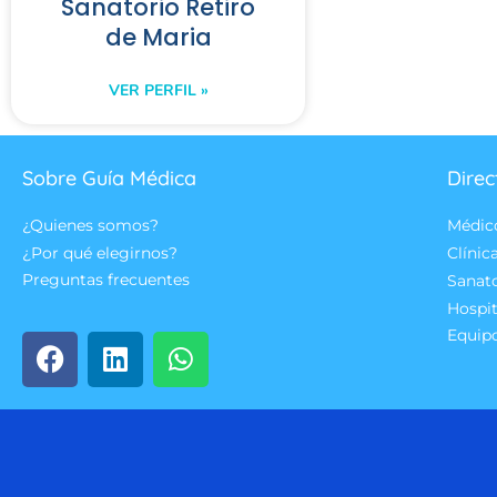
Sanatorio Retiro
de Maria
VER PERFIL »
Sobre Guía Médica
Direc
¿Quienes somos?
Médic
¿Por qué elegirnos?
Clínic
Preguntas frecuentes
Sanat
Hospit
Equip