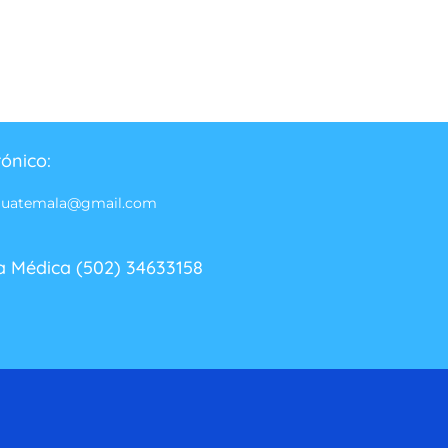
rónico:
guatemala@gmail.com
a Médica (502) 34633158