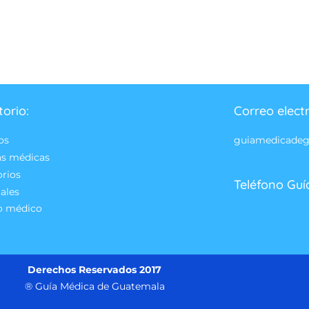
torio:
Correo elect
os
guiamedicade
as médicas
orios
Teléfono Guí
ales
o médico
Derechos Reservados 2017
® Guía Médica de Guatemala