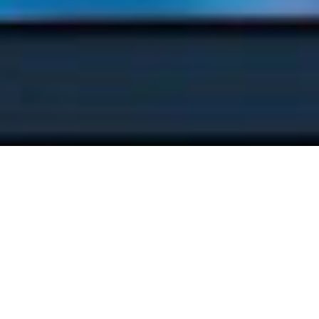
¿Cuánto debe sufrir una persona para desear
desaparecer?