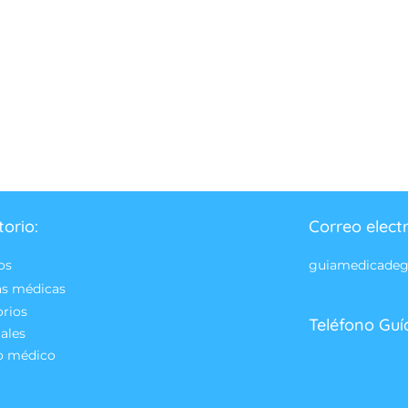
torio:
Correo elect
os
guiamedicade
as médicas
orios
Teléfono Guí
ales
o médico