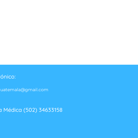
rónico:
guatemala@gmail.com
a Médica (502) 34633158