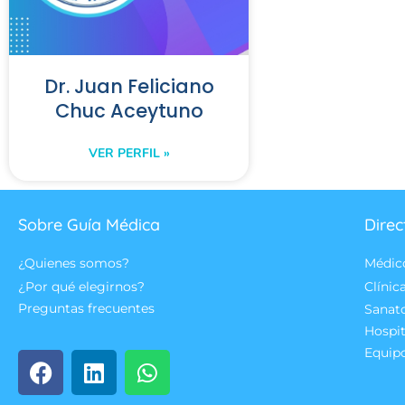
Dr. Juan Feliciano
Chuc Aceytuno
VER PERFIL »
Sobre Guía Médica
Direc
¿Quienes somos?
Médic
¿Por qué elegirnos?
Clínic
Preguntas frecuentes
Sanat
Hospit
Equip