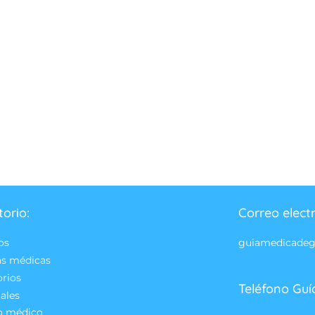
torio:
Correo elect
os
guiamedicade
as médicas
orios
Teléfono Guí
ales
o médico