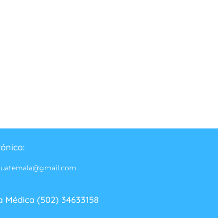
rónico:
guatemala@gmail.com
a Médica (502) 34633158