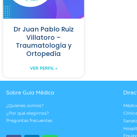
Dr Juan Pablo Ruiz
Villatoro –
Traumatología y
Ortopedía
VER PERFIL »
Sobre Guía Médica
Direc
¿Quienes somos?
Médic
¿Por qué elegirnos?
Clínic
Preguntas frecuentes
Sanat
Hospit
Equip