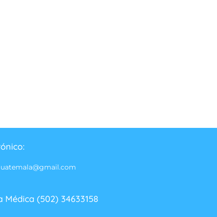
rónico:
guatemala@gmail.com
a Médica (502) 34633158