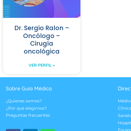
Dr. Sergio Ralon –
Oncólogo –
Cirugía
oncológica
VER PERFIL »
Sobre Guía Médica
Direc
¿Quienes somos?
Médic
¿Por qué elegirnos?
Clínic
Preguntas frecuentes
Sanat
Hospit
Equip