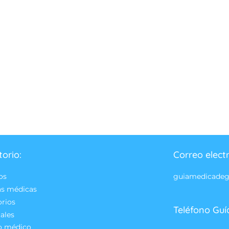
torio:
Correo elect
os
guiamedicade
as médicas
orios
Teléfono Guí
ales
o médico