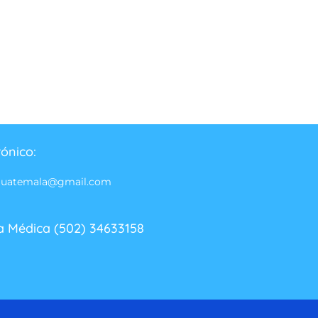
rónico:
guatemala@gmail.com
a Médica (502) 34633158