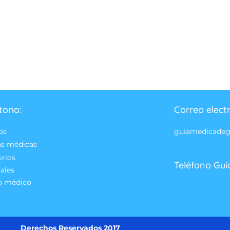
torio:
Correo elect
os
guiamedicade
as médicas
orios
Teléfono Guí
ales
o médico
Derechos Reservados 2017