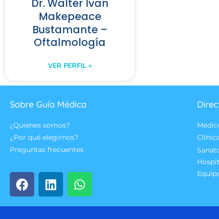
Dr. Walter Ivan
Makepeace
Bustamante –
Oftalmología
VER PERFIL »
Sobre Guía Médica
Direc
¿Quienes somos?
Médic
¿Por qué elegirnos?
Clínic
Preguntas frecuentes
Sanat
Hospit
Equip