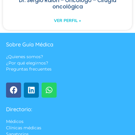
Dr. Sergio Ralon – Oncólogo – Cirugía
oncológica
VER PERFIL »
Sobre Guía Médica
¿Quienes somos?
¿Por qué elegirnos?
Preguntas frecuentes
Directorio:
Médicos
Clínicas médicas
Sanatorios