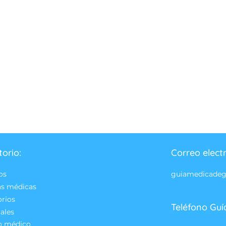
torio:
Correo elect
os
guiamedicade
as médicas
orios
Teléfono Guí
ales
o médico