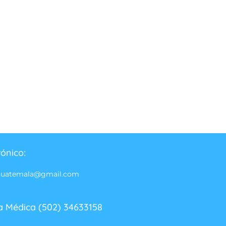
rónico:
guatemala@gmail.com
a Médica (502) 34633158