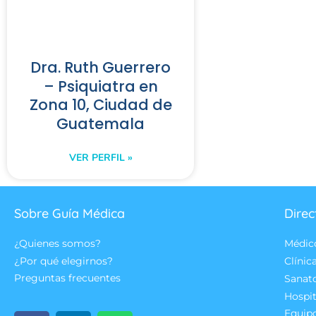
Dra. Ruth Guerrero
– Psiquiatra en
Zona 10, Ciudad de
Guatemala
VER PERFIL »
Sobre Guía Médica
Direc
¿Quienes somos?
Médic
¿Por qué elegirnos?
Clínic
Preguntas frecuentes
Sanat
Hospit
Equip