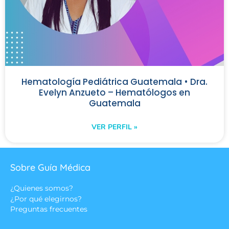
Hematología Pediátrica Guatemala • Dra.
Evelyn Anzueto – Hematólogos en
Guatemala
VER PERFIL »
Sobre Guía Médica
¿Quienes somos?
¿Por qué elegirnos?
Preguntas frecuentes