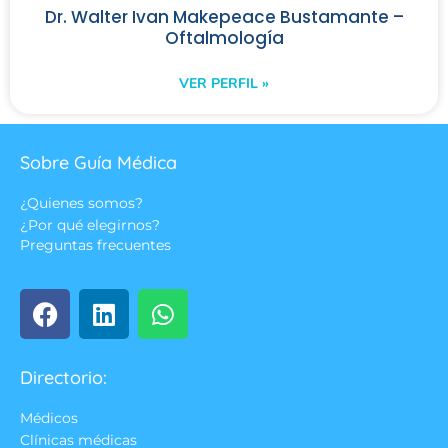
Dr. Walter Ivan Makepeace Bustamante –
Oftalmología
VER PERFIL »
Sobre Guía Médica
¿Quienes somos?
¿Por qué elegirnos?
Preguntas frecuentes
Directorio:
Médicos
Clínicas médicas