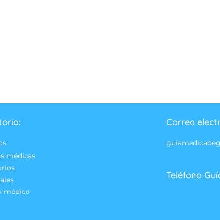
torio:
Correo elect
os
guiamedicade
as médicas
orios
Teléfono Guí
ales
o médico