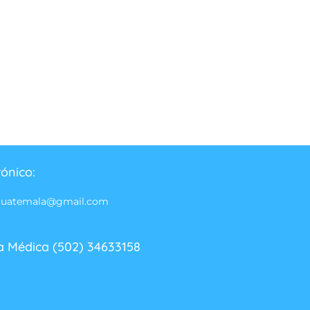
rónico:
guatemala@gmail.com
a Médica (502) 34633158