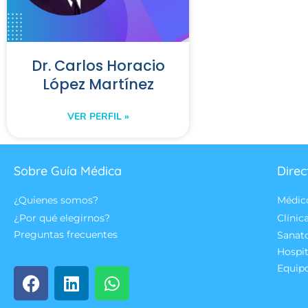
Dr. Carlos Horacio
López Martínez
VER PERFIL »
Sobre Guía Médica
Direc
¿Quienes somos?
Médic
¿Por qué elegirnos?
Clínic
Preguntas frecuentes
Sanat
Hospit
Equip