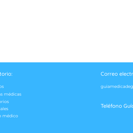
torio:
Correo elect
os
guiamedicade
as médicas
orios
Teléfono Guí
ales
o médico