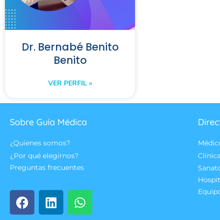
Dr. Bernabé Benito
Benito
VER PERFIL »
Sobre Guía Médica
Direc
¿Quienes somos?
Médic
¿Por qué elegirnos?
Clínic
Preguntas frecuentes
Sanat
Hospit
Equip