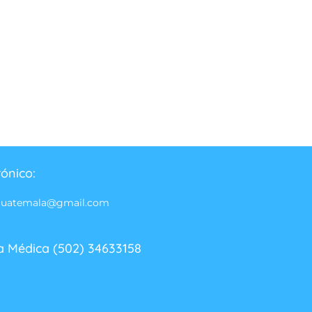
rónico:
guatemala@gmail.com
a Médica (502) 34633158