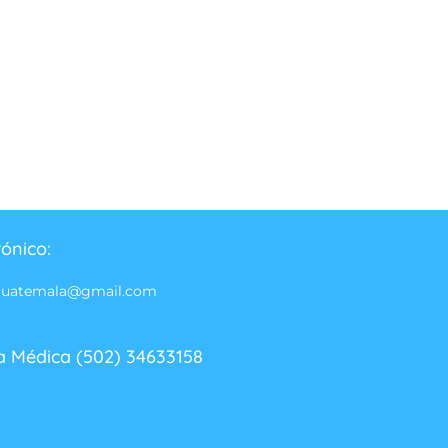
rónico:
guatemala@gmail.com
a Médica (502) 34633158