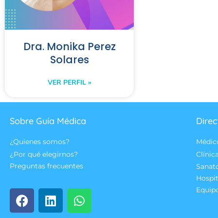
Dra. Monika Perez
Solares
VER PERFIL »
Sobre Guía Médica
Direc
¿Quienes somos?
Médic
¿Por qué elegirnos?
Clínic
Preguntas frecuentes
Sanat
Hospit
Equip