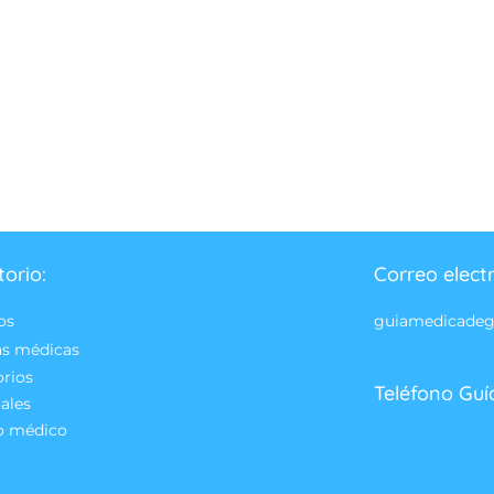
torio:
Correo elect
os
guiamedicade
as médicas
orios
Teléfono Guí
ales
o médico