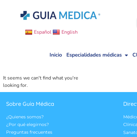
Español
English
Inicio
Especialidades médicas
C
It seems we can't find what you're
looking for.
Sobre Guía Médica
Direc
¿Quienes somos?
Médic
¿Por qué elegirnos?
Clínic
Preguntas frecuentes
Sanat