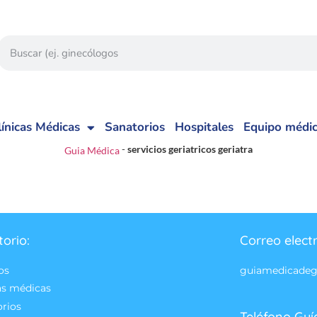
línicas Médicas
Sanatorios
Hospitales
Equipo médi
-
servicios geriatricos geriatra
Guia Médica
torio:
Correo elect
os
guiamedicade
as médicas
orios
Teléfono Guí