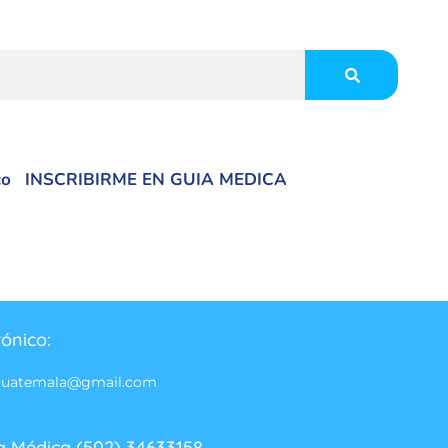
co
INSCRIBIRME EN GUIA MEDICA
rónico:
guatemala@gmail.com
a Médica (502) 34633158