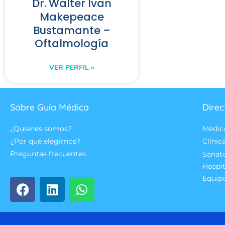
Dr. Walter Ivan
Makepeace
Bustamante –
Oftalmología
VER PERFIL »
Sobre Guía Médica
Direc
¿Quienes somos?
Médic
¿Por qué elegirnos?
Clínic
Preguntas frecuentes
Sanat
Hospit
Equip