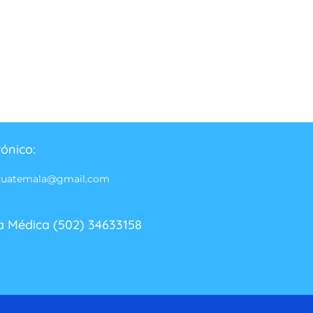
rónico:
guatemala@gmail.com
a Médica (502) 34633158