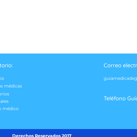
torio:
Correo elect
os
guiamedicade
as médicas
orios
Teléfono Guí
ales
o médico
Derechos Reservados 2017