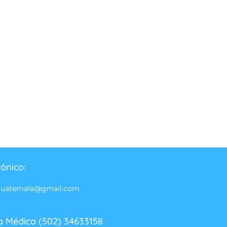
rónico:
guatemala@gmail.com
a Médica (502) 34633158