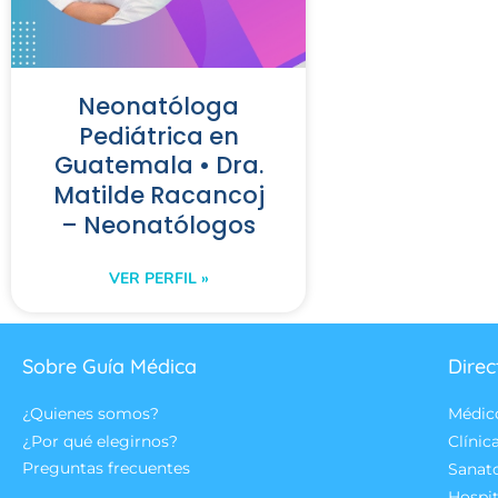
Neonatóloga
Pediátrica en
Guatemala • Dra.
Matilde Racancoj
– Neonatólogos
VER PERFIL »
Sobre Guía Médica
Direc
¿Quienes somos?
Médic
¿Por qué elegirnos?
Clínic
Preguntas frecuentes
Sanat
Hospit