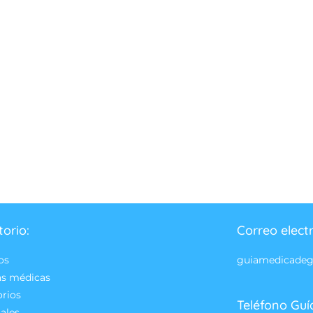
torio:
Correo elect
os
guiamedicade
as médicas
orios
Teléfono Guí
ales