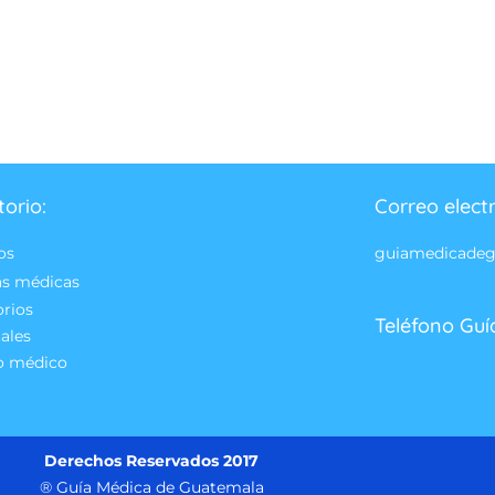
torio:
Correo elect
os
guiamedicade
as médicas
orios
Teléfono Guí
ales
o médico
Derechos Reservados 2017
® Guía Médica de Guatemala