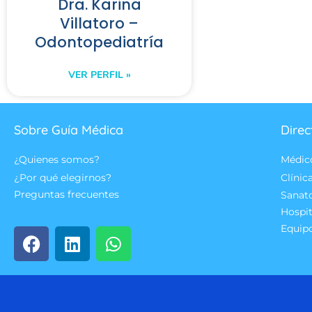
Dra. Karina
Villatoro –
Odontopediatría
VER PERFIL »
Sobre Guía Médica
Direc
¿Quienes somos?
Médic
¿Por qué elegirnos?
Clínic
Preguntas frecuentes
Sanat
Hospit
Equip