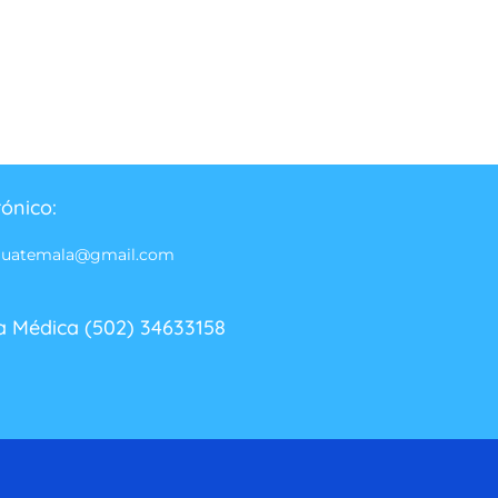
rónico:
guatemala@gmail.com
a Médica (502) 34633158