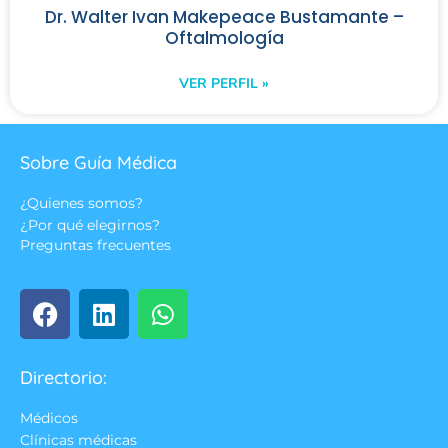
Dr. Walter Ivan Makepeace Bustamante –
Oftalmología
VER PERFIL »
Sobre Guía Médica
¿Quienes somos?
¿Por qué elegirnos?
Preguntas frecuentes
Directorio:
Médicos
Clínicas médicas