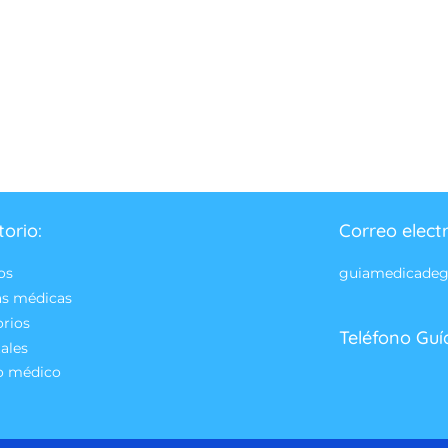
torio:
Correo elect
os
guiamedicade
as médicas
orios
Teléfono Guí
ales
o médico