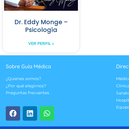
Dr. Eddy Monge –
Psicología
VER PERFIL »
Sobre Guía Médica
Direc
¿Quienes somos?
Médic
¿Por qué elegirnos?
Clínic
Preguntas frecuentes
Sanat
Hospit
Equip