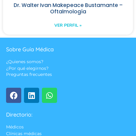
Dr. Walter Ivan Makepeace Bustamante –
Oftalmología
VER PERFIL »
Sobre Guía Médica
¿Quienes somos?
¿Por qué elegirnos?
Preguntas frecuentes
Directorio:
Médicos
Clínicas médicas