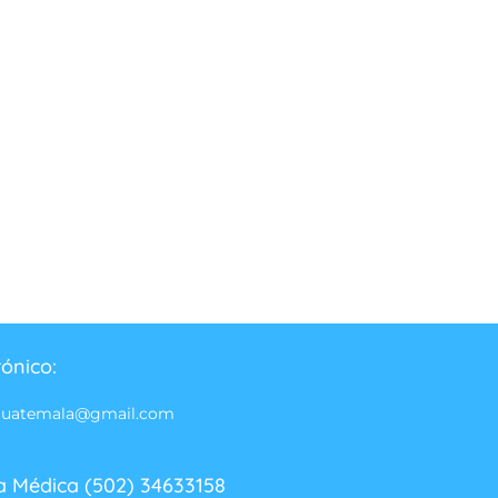
rónico:
guatemala@gmail.com
a Médica (502) 34633158