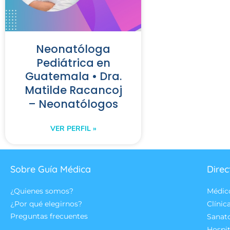
Neonatóloga
Pediátrica en
Guatemala • Dra.
Matilde Racancoj
– Neonatólogos
VER PERFIL »
Sobre Guía Médica
Direc
¿Quienes somos?
Médic
¿Por qué elegirnos?
Clínic
Preguntas frecuentes
Sanat
Hospit