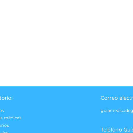
torio:
Correo elect
os
guiamedicade
as médicas
orios
Teléfono Guí
ales