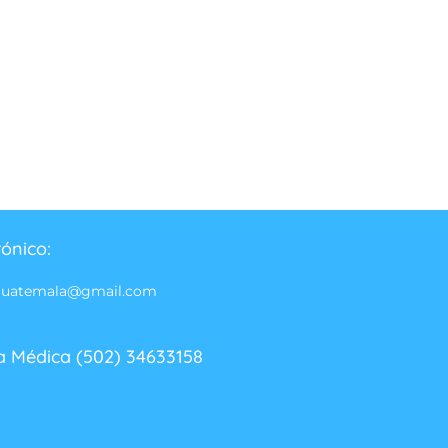
rónico:
guatemala@gmail.com
a Médica (502) 34633158