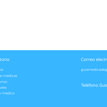
torio:
Correo elect
os
guiamedicade
as médicas
orios
Teléfono Guí
ales
o médico