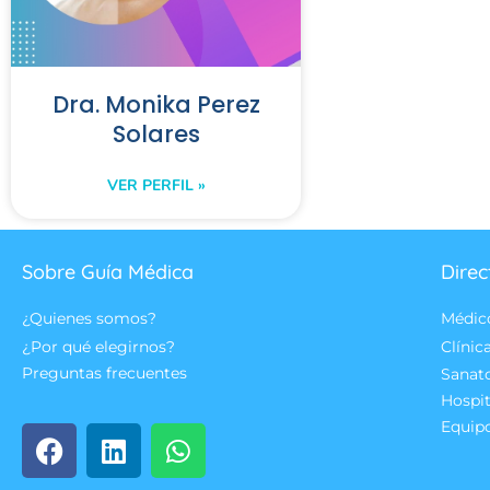
Dra. Monika Perez
Solares
VER PERFIL »
Sobre Guía Médica
Direc
¿Quienes somos?
Médic
¿Por qué elegirnos?
Clínic
Preguntas frecuentes
Sanat
Hospit
Equip