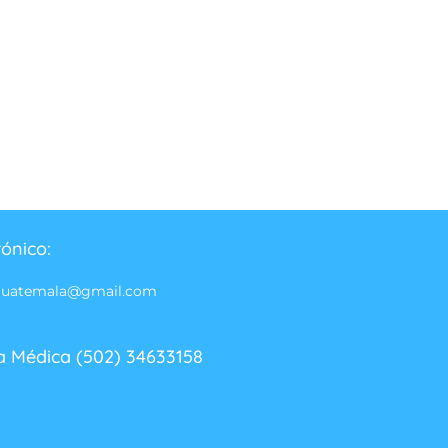
rónico:
guatemala@gmail.com
a Médica (502) 34633158