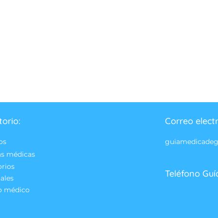
torio:
Correo elect
os
guiamedicade
as médicas
orios
Teléfono Guí
ales
o médico