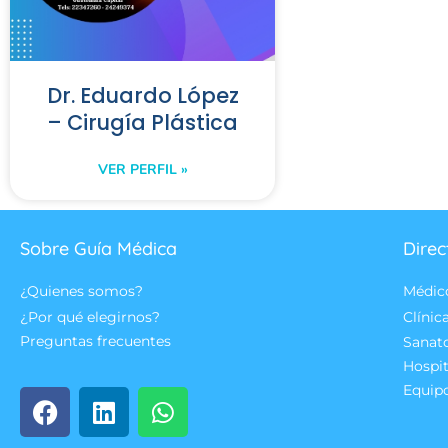
Dr. Eduardo López
– Cirugía Plástica
VER PERFIL »
Sobre Guía Médica
Direc
¿Quienes somos?
Médic
¿Por qué elegirnos?
Clínic
Preguntas frecuentes
Sanat
Hospit
Equip