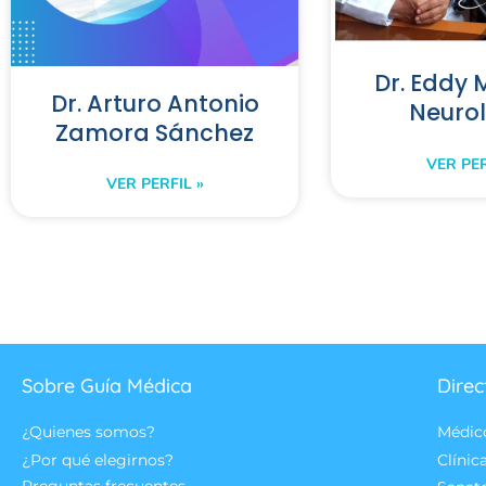
Dr. Eddy
Dr. Arturo Antonio
Neuro
Zamora Sánchez
VER PER
VER PERFIL »
Sobre Guía Médica
Direc
¿Quienes somos?
Médic
¿Por qué elegirnos?
Clínic
Preguntas frecuentes