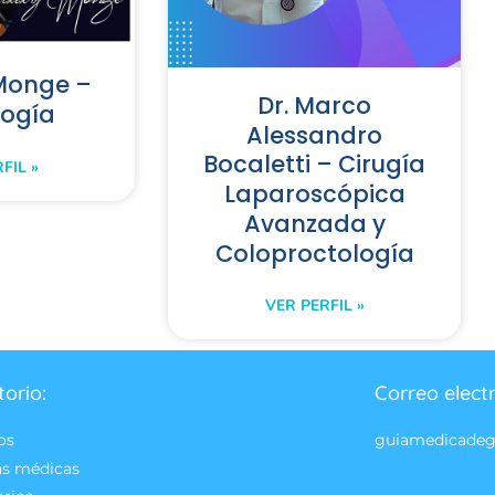
 Monge –
Dr. Marco
logía
Alessandro
Bocaletti – Cirugía
FIL »
Laparoscópica
Avanzada y
Coloproctología
VER PERFIL »
torio:
Correo elect
os
guiamedicade
as médicas