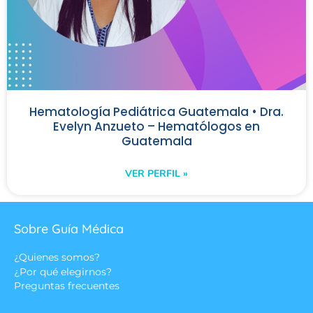
Hematología Pediátrica Guatemala • Dra.
Evelyn Anzueto – Hematólogos en
Guatemala
VER PERFIL »
Sobre Guía Médica
¿Quienes somos?
¿Por qué elegirnos?
Preguntas frecuentes