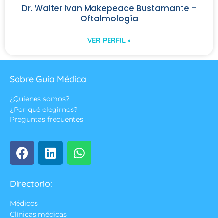
Dr. Walter Ivan Makepeace Bustamante –
Oftalmología
VER PERFIL »
Sobre Guía Médica
¿Quienes somos?
¿Por qué elegirnos?
Preguntas frecuentes
Directorio:
Médicos
Clínicas médicas