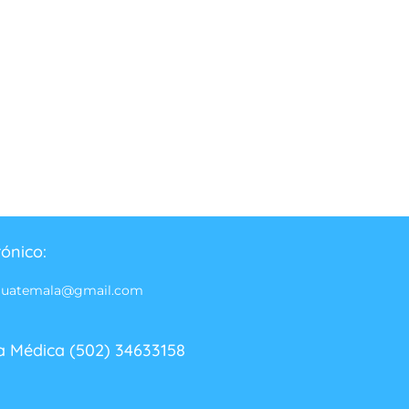
rónico:
guatemala@gmail.com
a Médica (502) 34633158