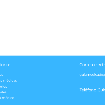
torio:
Correo elect
os
guiamedicade
as médicas
orios
Teléfono Guí
ales
o médico