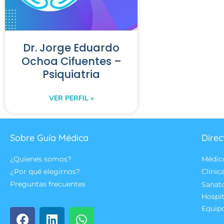
Dr. Jorge Eduardo
Ochoa Cifuentes –
Psiquiatria
VER PERFIL »
Sobre Guía Médica
Direc
¿Quienes somos?
Médic
¿Por qué elegirnos?
Clínic
Preguntas frecuentes
Sanat
Hospit
Equip