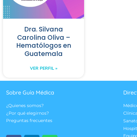
Dra. Silvana
Carolina Oliva –
Hematólogos en
Guatemala
VER PERFIL »
Sobre Guía Médica
Direc
¿Quienes somos?
Médic
¿Por qué elegirnos?
Clínic
Preguntas frecuentes
Sanat
Hospit
Equip