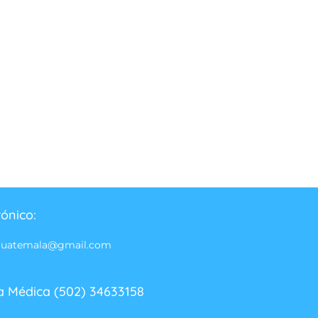
rónico:
guatemala@gmail.com
a Médica (502) 34633158