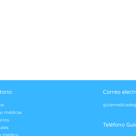
torio:
Correo elect
os
guiamedicade
as médicas
orios
Teléfono Guí
ales
o médico