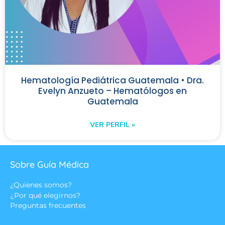
Hematología Pediátrica Guatemala • Dra.
Evelyn Anzueto – Hematólogos en
Guatemala
VER PERFIL »
Sobre Guía Médica
¿Quienes somos?
¿Por qué elegirnos?
Preguntas frecuentes