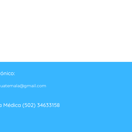
rónico:
guatemala@gmail.com
a Médica (502) 34633158