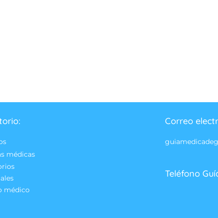
torio:
Correo elect
os
guiamedicade
as médicas
orios
Teléfono Guí
ales
o médico