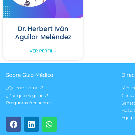
Dr. Herbert Iván
Aguilar Meléndez
VER PERFIL »
Sobre Guía Médica
Direc
¿Quienes somos?
Médic
¿Por qué elegirnos?
Clínic
Preguntas frecuentes
Sanat
Hospit
Equip