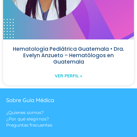
Hematología Pediátrica Guatemala • Dra.
Evelyn Anzueto – Hematólogos en
Guatemala
VER PERFIL »
Sobre Guía Médica
¿Quienes somos?
¿Por qué elegirnos?
Preguntas frecuentes