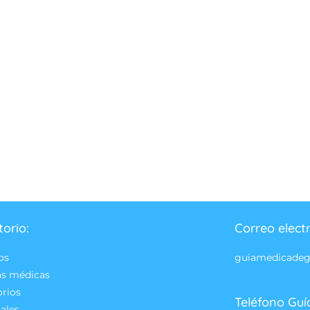
torio:
Correo elect
os
guiamedicade
as médicas
orios
Teléfono Guí
ales