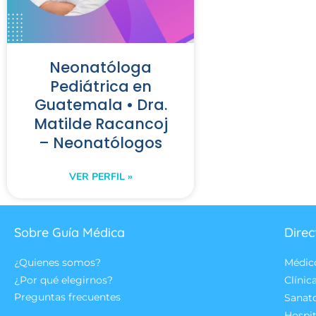
Neonatóloga
Pediátrica en
Guatemala • Dra.
Matilde Racancoj
– Neonatólogos
VER PERFIL »
Sobre Guía Médica
Direc
¿Quienes somos?
Médic
¿Por qué elegirnos?
Clínic
Preguntas frecuentes
Sanat
Hospit