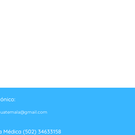
rónico:
guatemala@gmail.com
a Médica (502) 34633158