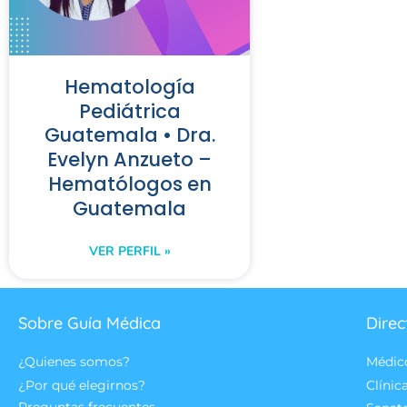
Hematología
Pediátrica
Guatemala • Dra.
Evelyn Anzueto –
Hematólogos en
Guatemala
VER PERFIL »
Sobre Guía Médica
Direc
¿Quienes somos?
Médic
¿Por qué elegirnos?
Clínic
Preguntas frecuentes