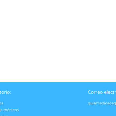
torio:
Correo elect
os
guiamedicade
as médicas