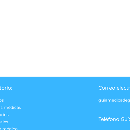
torio:
Correo elect
os
guiamedicade
as médicas
orios
Teléfono Guí
ales
o médico