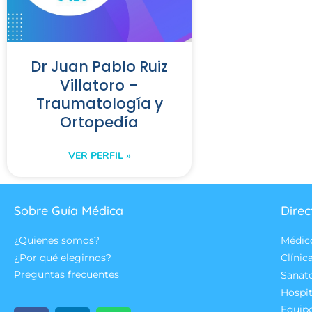
Dr Juan Pablo Ruiz
Villatoro –
Traumatología y
Ortopedía
VER PERFIL »
Sobre Guía Médica
Direc
¿Quienes somos?
Médic
¿Por qué elegirnos?
Clínic
Preguntas frecuentes
Sanat
Hospit
Equip