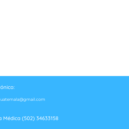
rónico:
guatemala@gmail.com
a Médica (502) 34633158