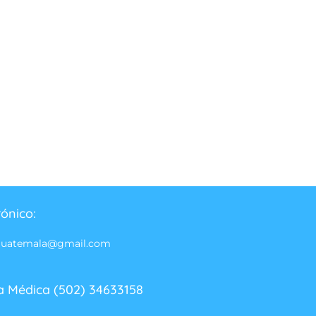
rónico:
guatemala@gmail.com
a Médica (502) 34633158