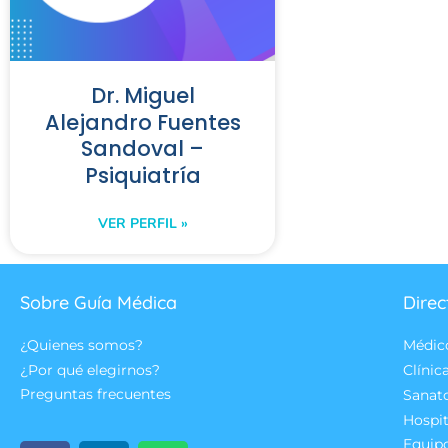
Dr. Miguel
Alejandro Fuentes
Sandoval –
Psiquiatría
VER PERFIL »
Sobre Guía Médica
Direc
¿Quienes somos?
Médic
¿Por qué elegirnos?
Clínic
Preguntas frecuentes
Sanat
Hospit
Equip