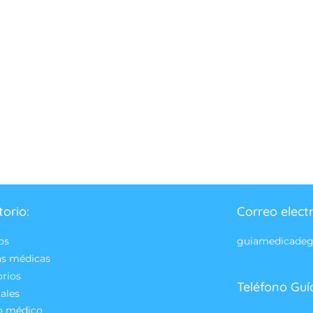
torio:
Correo elect
os
guiamedicade
as médicas
orios
Teléfono Guí
ales
o médico