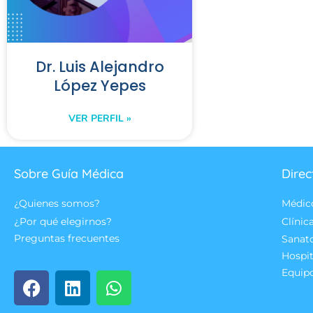
Dr. Luis Alejandro
López Yepes
VER PERFIL »
Sobre Guía Médica
Direc
¿Quienes somos?
Médic
¿Por qué elegirnos?
Clínic
Preguntas frecuentes
Sanat
Hospit
Equip