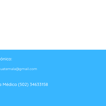
rónico:
guatemala@gmail.com
a Médica (502) 34633158