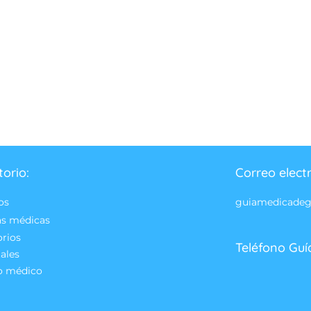
torio:
Correo elect
os
guiamedicade
as médicas
orios
Teléfono Guí
ales
o médico