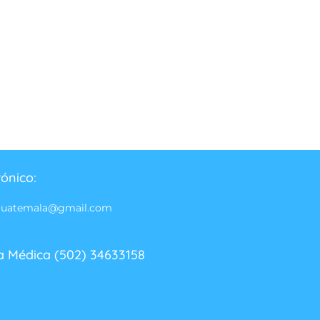
rónico:
guatemala@gmail.com
a Médica (502) 34633158