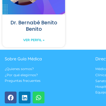
Dr. Bernabé Benito
Benito
VER PERFIL »
Sobre Guía Médica
Direc
¿Quienes somos?
Médic
¿Por qué elegirnos?
Clínic
Preguntas frecuentes
Sanat
Hospit
Equip