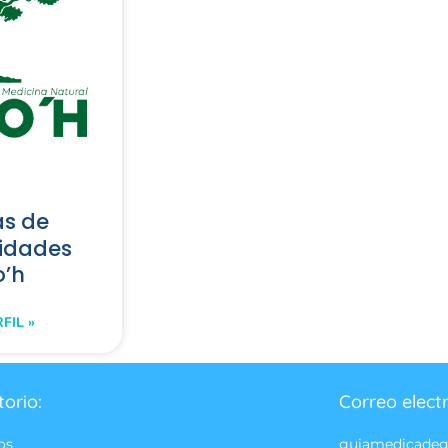
as de
lidades
o’h
FIL »
torio:
Correo elect
os
guiamedicade