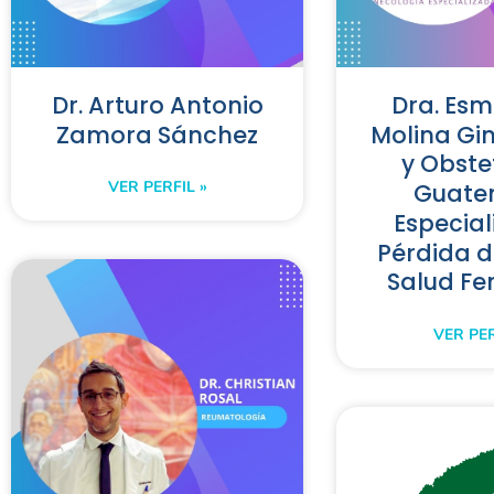
Dr. Arturo Antonio
Dra. Es
Zamora Sánchez
Molina Gi
y Obste
VER PERFIL »
Guate
Especial
Pérdida d
Salud F
VER PER