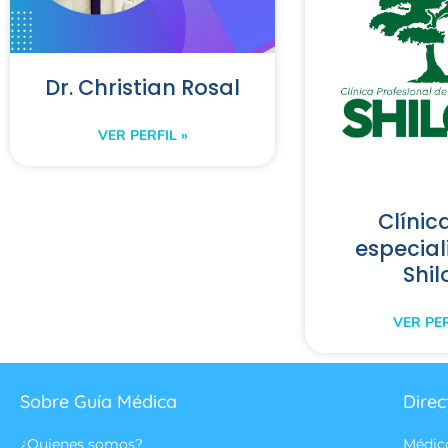
Dr. Christian Rosal
VER PERFIL »
Clínic
especia
Shil
VER PER
Sobre Guía Médica
Direc
¿Quienes somos?
Médic