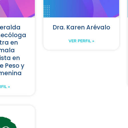
meralda
Dra. Karen Arévalo
necóloga
VER PERFIL »
tra en
mala
ista en
e Peso y
emenina
FIL »