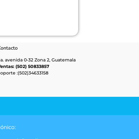
ontacto
a. avenida 0-32 Zona 2, Guatemala
entas: (502) 50833857
oporte :(502)34633158
rónico: