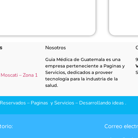
s
Nosotros
C
Guia Médica de Guatemala es una
9
empresa perteneciente a Paginas y
V
Servicios, dedicados a proveer
S
 Moscati – Zona 1
tecnología para la industria de la
salud.
eservados – Paginas y Servicios – Desarrollando ideas .
torio:
Correo elect