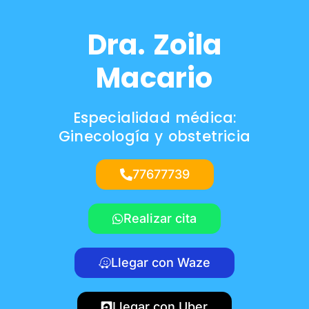
Dra. Zoila
Macario
Especialidad médica:
Ginecología y obstetricia
77677739
Realizar cita
Llegar con Waze
Llegar con Uber