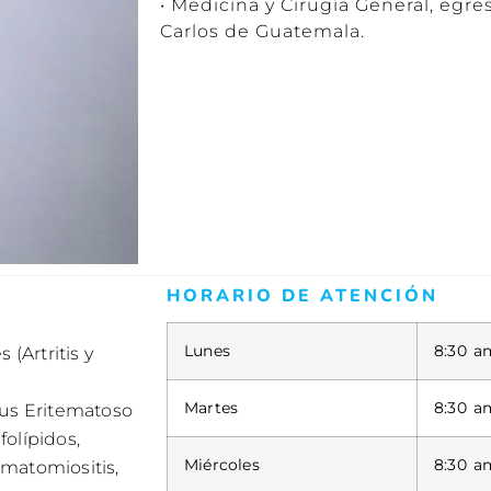
• Medicina y Cirugía General, egr
Carlos de Guatemala.
HORARIO DE ATENCIÓN
Lunes
8:30 a
(Artritis y
Martes
8:30 a
us Eritematoso
olípidos,
Miércoles
8:30 a
rmatomiositis,