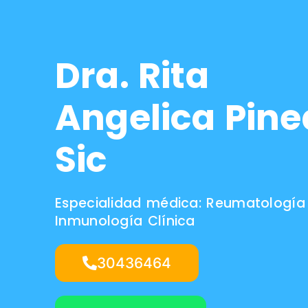
Dra. Rita
Angelica Pin
Sic
Especialidad médica: Reumatología
Inmunología Clínica
30436464