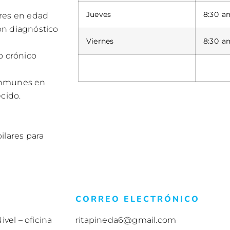
Jueves
8:30 a
eres en edad
on diagnóstico
Viernes
8:30 a
o crónico
inmunes en
cido.
ilares para
CORREO ELECTRÓNICO
vel – oficina
ritapineda6@gmail.com